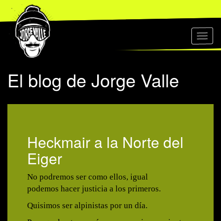
Toggl
naviga
El blog de Jorge Valle
Heckmair a la Norte del
Eiger
No podremos ser como ellos, igual
podemos hacer justicia a los primeros.
Quisimos ser alpinistas por un día.