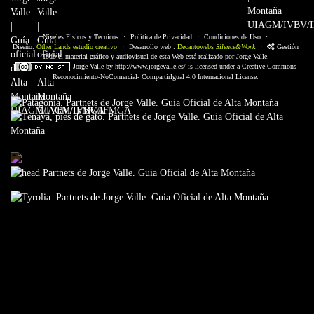
Niveles Físicos y Técnicos
·
Política de Privacidad
·
Condiciones de Uso
·
Diseño:
Other Lands estudio creativo
·
Desarrollo web :
Decantowebs
Silence&Work
·
Gestión
Todo el material gráfico y audiovisual de esta Web está realizado por Jorge Valle.
Jorge Valle
by
http://www.jorgevalle.es/
is licensed under a
Creative Commons
Reconocimiento-NoComercial- CompartirIgual 4.0 Internacional License.