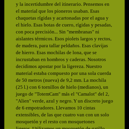
y la incertidumbre del itinerario. Pensemos en
el material que los pioneros usaban. Esas
chaquetas rígidas y acartonadas por el agua y
el hielo. Esas botas de cuero, rígidas y pesadas,
con poca precisión... Sin "membranas" ni
aislantes térmicos. Esos piolets largos y rectos,
de madera, para tallar peldaños. Esas clavijas
de hierro. Esas mochilas de lona, que se
incrustaban en hombros y caderas. Nosotros
decidimos apostar por la ligereza. Nuestro
material estaba compuesto por una sola cuerda
de 50 metros (nueva) de 9,2 mm. La mochila
(25 l.) con 6 tornillos de hielo (medianos), un
juego de "TotemCam" más el "Camalot" del 2,
"Alien" verde, azul y negro. Y un discreto juego
de 6 empotradores. Llevamos 10 cintas
extensibles, de las que cuatro van con un solo
mosquetón y el resto con mosquetones
ligeros. Utilizamos un mosquetón de gatillo