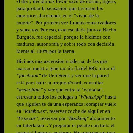
el día y decidimos llevar saco de dormir, ligero,
para probar la sensación que tuvieron los
anteriores durmiendo en el "vivac de la
muerte". Por primera vez fuimos conservadores
y sensatos. Por eso, esta escalada junto a Nacho
Burgués, fue especial, porque la hicimos con
madurez, autonomía y sobre todo con decisión.
Mente al 100% por la faena.
Hicimos una ascensión moderna, de las que
marcan nuestra generación (la del 88): mirar el
“facebook”
de Ueli Steck y ver que la pared
está para batir tu propio récord, consultar
“meteoblue"
y ver que entra la "ventana",
estresar a todos los colegas a
"WhatsApp"
hasta
que alguien te da una esperanza; comprar vuelo
en
"Rumbo.es"
, reservar coche de alquiler en
"Pepecar",
reservar por
"Booking"
alojamiento
en Interlaken... Y preparar el petate con todo el
material ligero y moderno. Hay que pensar que