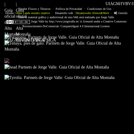
Niveles Físicos y Técnicos
·
Política de Privacidad
·
Condiciones de Uso
·
Diseño:
Other Lands estudio creativo
·
Desarrollo web :
Decantowebs
Silence&Work
·
Gestión
Todo el material gráfico y audiovisual de esta Web está realizado por Jorge Valle.
Jorge Valle
by
http://www.jorgevalle.es/
is licensed under a
Creative Commons
Reconocimiento-NoComercial- CompartirIgual 4.0 Internacional License.